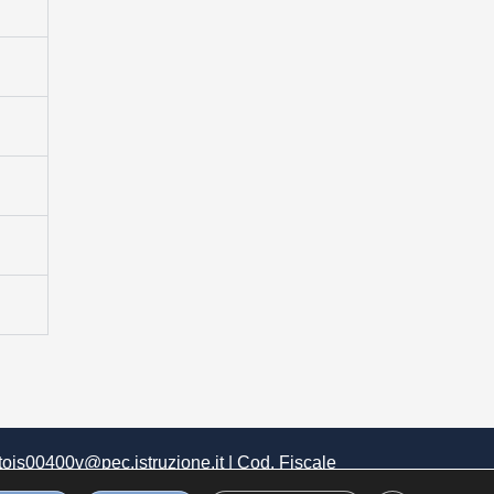
tois00400v@pec.istruzione.it
| Cod. Fiscale
Obiettivi di Accessibilità
|
Mappa del sito web
|