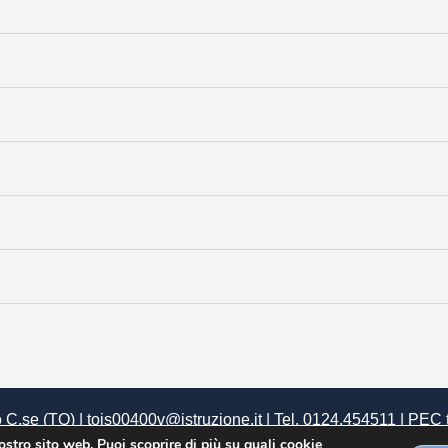
 C.se (TO) | tois00400v@istruzione.it | Tel. 0124.454511 | PEC
 |
U.R.P.
|
Siti tematici
|
Privacy
|
Dichiarazione di Accessibilità
|
nostro sito web. Puoi scoprire di più su quali cookie