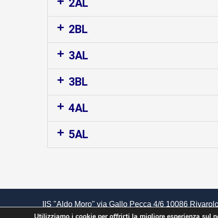
2AL
2BL
3AL
3BL
4AL
5AL
IIS "Aldo Moro" via Gallo Pecca 4/6 10086 Rivarolo
85502120018 | Cod. Meccanografico TOIS00400V
Utilizziamo i cookie per offrirti la migliore esperienza sul 