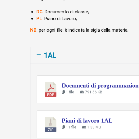
DC
: Documento di classe;
PL
: Piano di Lavoro;
NB
: per ogni file, è indicata la sigla della materia.
1AL
Documenti di programmazione 
1 file
791.56 KB
Piani di lavoro 1AL
11 file
1.38 MB