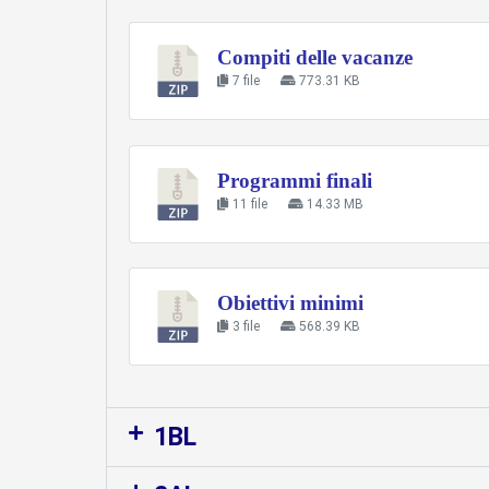
Compiti delle vacanze
7 file
773.31 KB
Programmi finali
11 file
14.33 MB
Obiettivi minimi
3 file
568.39 KB
1BL