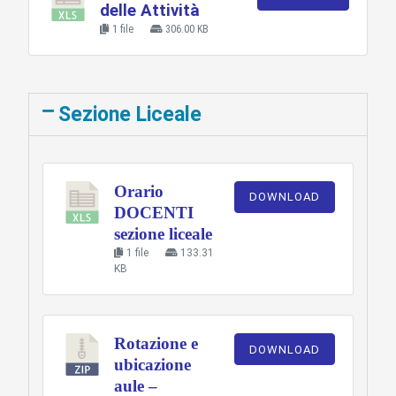
delle Attività
1 file
306.00 KB
Sezione Liceale
Orario
DOWNLOAD
DOCENTI
sezione liceale
1 file
133.31
KB
Rotazione e
DOWNLOAD
ubicazione
aule –