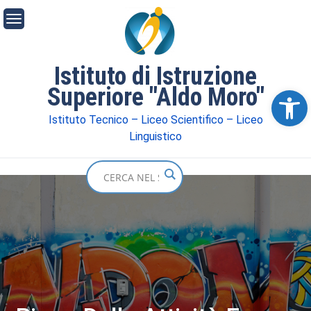
Istituto di Istruzione
Superiore "Aldo Moro"
Ope
Istituto Tecnico – Liceo Scientifico – Liceo
Linguistico