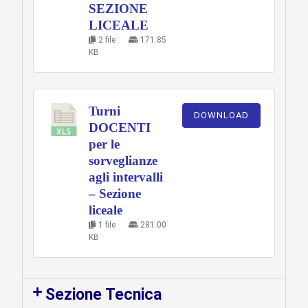
SEZIONE
LICEALE
2 file
171.85
KB
Turni
DOWNLOAD
DOCENTI
per le
sorveglianze
agli intervalli
– Sezione
liceale
1 file
281.00
KB
Sezione Tecnica