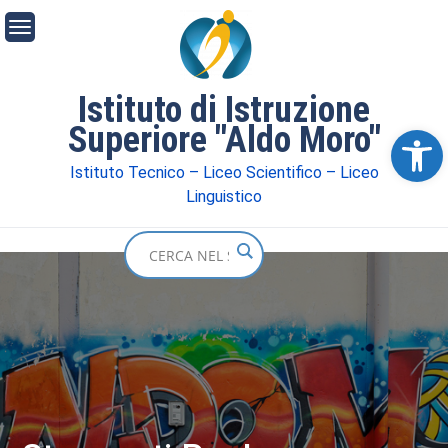
Istituto di Istruzione
Superiore "Aldo Moro"
Ope
Istituto Tecnico – Liceo Scientifico – Liceo
Linguistico