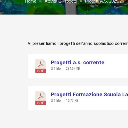
Home
Attività E Progetti
Progetti A.s. 2025/26
Vi presentiamo i progetti dell’anno scolastico corrent
Progetti a.s. corrente
1 file
234.54 KB
Progetti Formazione Scuola Lav
1 file
16.77 KB