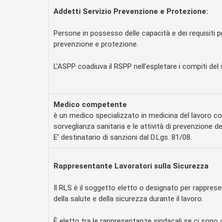
Addetti Servizio Prevenzione e Protezione:
Persone in possesso delle capacità e dei requisiti pr
prevenzione e protezione.
L’ASPP coadiuva il RSPP nell’espletare i compiti del 
Medico competente
è un medico specializzato in medicina del lavoro con
sorveglianza sanitaria e le attività di prevenzione de
E’ destinatario di sanzioni dal D.Lgs. 81/08.
Rappresentante Lavoratori sulla Sicurezza
Il RLS è il soggetto eletto o designato per rapprese
della salute e della sicurezza durante il lavoro.
È eletto tra le rappresentanze sindacali se ci sono 