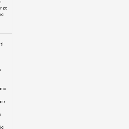
o
enzo
ici
ti
a
omo
ino
o
ici