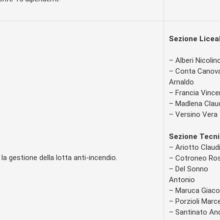
Sezione Licea
– Alberi Nicolin
– Conta Canov
Arnaldo
– Francia Vinc
– Madlena Clau
– Versino Vera
Sezione Tecni
– Ariotto Claud
la gestione della lotta anti-incendio.
– Cotroneo Ro
– Del Sonno
Antonio
– Maruca Giac
– Porzioli Marce
– Santinato An