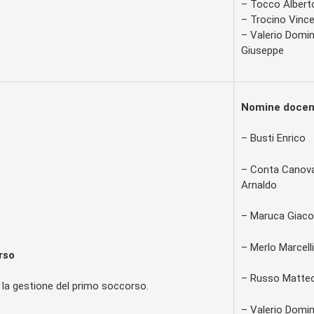
– Tocco Albert
– Trocino Vinc
– Valerio Domin
Giuseppe
Nomine docen
– Busti Enrico
– Conta Canov
Arnaldo
– Maruca Giac
– Merlo Marcell
rso
– Russo Matte
r la gestione del primo soccorso.
– Valerio Domin