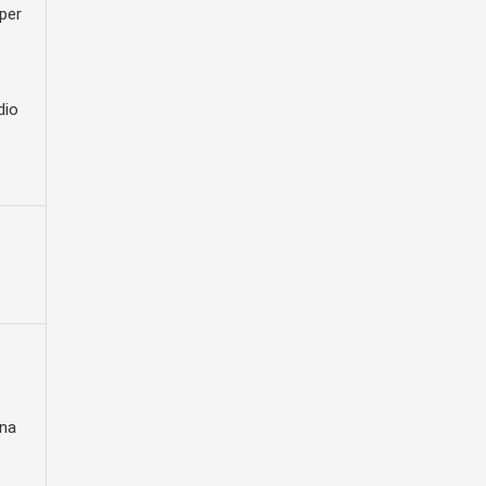
per
dio
ina