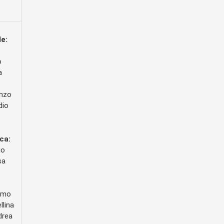
le:
o
a
enzo
dio
ca:
io
sa
omo
llina
drea