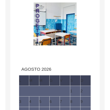
AGOSTO 2026
L
M
M
G
V
S
D
1
2
3
4
5
6
7
8
9