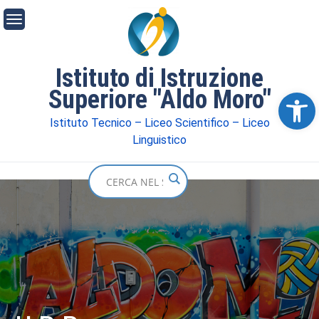
Istituto di Istruzione
Superiore "Aldo Moro"
Ope
Istituto Tecnico – Liceo Scientifico – Liceo
Linguistico