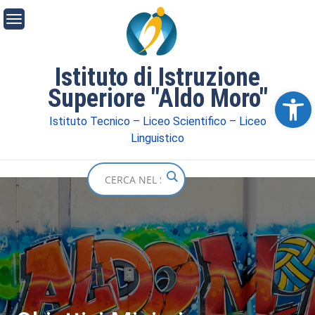
Istituto di Istruzione
Superiore "Aldo Moro"
Ope
Istituto Tecnico – Liceo Scientifico – Liceo
Linguistico