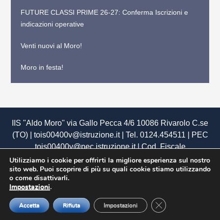
FUTURE CLASSI PRIME 26-27: Conferma Iscrizioni e
indicazioni operative
Venti nuovi al Moro!
Moro in festa!
IIS "Aldo Moro" via Gallo Pecca 4/6 10086 Rivarolo C.se
(TO) | tois00400v@istruzione.it | Tel. 0124.454511 | PEC
tois00400v@pec.istruzione.it
| Cod. Fiscale
85502120018 | Cod. Meccanografico TOIS00400V |
Utilizziamo i cookie per offrirti la migliore esperienza sul nostro
sito web. Puoi scoprire di più su quali cookie stiamo utilizzando
U.R.P.
|
Siti tematici
|
Privacy
|
Dichiarazione di
o come disattivarli.
Accessibilità
|
Obiettivi di Accessibilità
|
Mappa del sito
Impostazioni
.
web
|
Amministrazione Trasparente
|
Albo Pretorio
|
Close GDPR Cookie
Graduate by
Theme Palace
Accetta
Rifiuta
Impostazioni