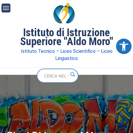
Istituto di Istruzione
Superiore "Aldo Moro"
Ope
Istituto Tecnico – Liceo Scientifico – Liceo
Linguistico