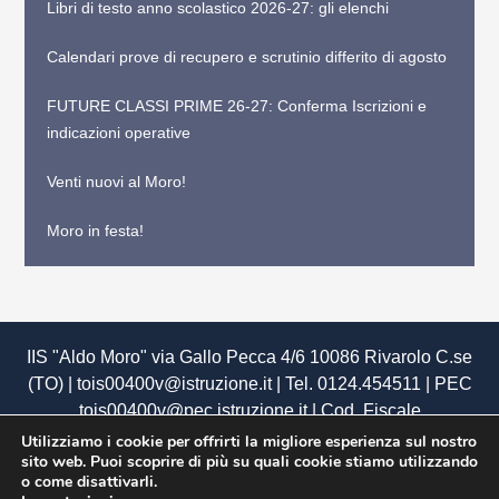
Libri di testo anno scolastico 2026-27: gli elenchi
Calendari prove di recupero e scrutinio differito di agosto
FUTURE CLASSI PRIME 26-27: Conferma Iscrizioni e
indicazioni operative
Venti nuovi al Moro!
Moro in festa!
IIS "Aldo Moro" via Gallo Pecca 4/6 10086 Rivarolo C.se
(TO) | tois00400v@istruzione.it | Tel. 0124.454511 | PEC
tois00400v@pec.istruzione.it
| Cod. Fiscale
85502120018 | Cod. Meccanografico TOIS00400V |
Utilizziamo i cookie per offrirti la migliore esperienza sul nostro
sito web. Puoi scoprire di più su quali cookie stiamo utilizzando
U.R.P.
|
Siti tematici
|
Privacy
|
Dichiarazione di
o come disattivarli.
Accessibilità
|
Obiettivi di Accessibilità
|
Mappa del sito