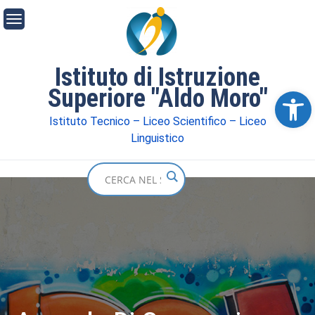
Istituto di Istruzione
Superiore "Aldo Moro"
Ope
Istituto Tecnico – Liceo Scientifico – Liceo
Linguistico