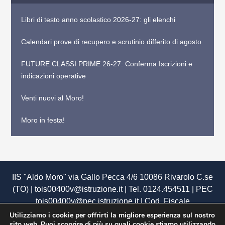
Libri di testo anno scolastico 2026-27: gli elenchi
Calendari prove di recupero e scrutinio differito di agosto
FUTURE CLASSI PRIME 26-27: Conferma Iscrizioni e
indicazioni operative
Venti nuovi al Moro!
Moro in festa!
IIS "Aldo Moro" via Gallo Pecca 4/6 10086 Rivarolo C.se
(TO) | tois00400v@istruzione.it | Tel. 0124.454511 | PEC
tois00400v@pec.istruzione.it
| Cod. Fiscale
85502120018 | Cod. Meccanografico TOIS00400V |
Utilizziamo i cookie per offrirti la migliore esperienza sul nostro
sito web. Puoi scoprire di più su quali cookie stiamo utilizzando