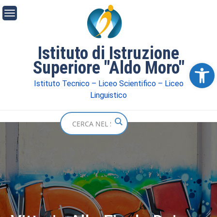
Istituto di Istruzione
Superiore "Aldo Moro"
Ope
Istituto Tecnico – Liceo Scientifico – Liceo
Linguistico