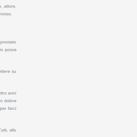
, attore,
mmosso.
prestato
udo possa
ettere su
ttro anni
to dolore
per farci
tti, allo