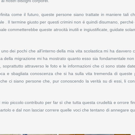
ai nostri bisogni corporei.
inita come il futuro, queste persone siano trattate in maniere tali c
 . Il termine giusto per questi crimini non é quindi disumano, perché
 commetterebbe queste atrocità inutili e ingiustificate, guidate sol
 uno dei pochi che all’interno della mia vita scolastica mi ha davvero co
tema della migrazione mi ha mostrato quanto esso sia fondamentale non
oprattutto attraverso le foto e le informazioni che ci sono state dat
poca e sbagliata conoscenza che si ha sulla vita tremenda di queste
 che ci siano persone che, pur conoscendo la verità su di essi, li co
 mio piccolo contributo per far sì che tutta questa crudeltà e orrore fi
Bartolo e dal non lasciar correre quelle voci che tentano di annegare qu