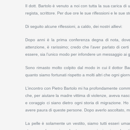
Il dott. Bartolo è venuto a noi con tutta la sua carica 
regista, scrittore. Per due ore le sue riflessioni e le 
Di seguito alcune riflessioni, a caldo, dei nostri allievi:
Dopo anni è la prima conferenza degna di nota, dov
attenzione, è rarissimo; credo che l’aver parlato di ce
essere, sia l’unico modo per infondere un messaggio ai gi
Sono rimasto molto colpito dal modo in cui il dottor Bar
quanto siamo fortunati rispetto a molti altri che ogni gio
L’incontro con Pietro Bartolo mi ha profondamente commo
che, per aiutare la madre vittima di violenze, aveva nas
e coraggio ci siano dietro ogni storia di migrazione. Ho
avere paura di queste persone. Dopo averlo ascoltato, m
La pelle è solamente un vestito, siamo tutti esseri umani d