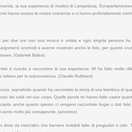
di umanità, la sua esperienza di medico di Lampedusa, Europarlamentare
sue storie hanno scosso le nostre coscienze e ci hanno profondamente co
e per due ore non una mosca è volata e ogni singola persona ha 
rti argomenti scomodi e averne mostrato anche le foto, per quanto cr
ovani. (Gabriele Balice)
tolo è riuscito a raccontare la sua esperienza. Mi ha fatto molto rifl
rno lottano per la sopravvivenza. (Claudio Rubbiani)
ssa, soprattutto quando ha raccontato la storia di una bambina di qua
costo dei soldi nel suo corpo. Quelle parole mi hanno fatto capire quan
 capito anche quanto spesso ci vengano raccontate bugie o dati falsi 
i sento molto più consapevole. (anonimo)
ivisi da nient’altro che barriere invisibili fatte di pregiudizi e odio. Tu