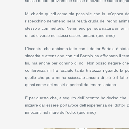
stesso modo, proviamo le stesse emozioni e siamo legati 
Mi chiedo quindi come sia possibile che in un’epoca def
rispecchino nemmeno nella realtà cruda del regno animale
stesso a commetterli. Nemmeno per sua natura un animale
un odio verso noi stessi essere umani. (anonimo)
L’incontro che abbiamo fatto con il dottor Bartolo è stato
sincerità e attenzione con cui Bartolo ha affrontato il 
lui, ma anche per ognuno di noi. Non posso negare che, s
conferenza mi ha lasciato tanta tristezza riguardo la 
quello che però mi ha scioccato ancora di più è il fatto
quasi come dei mostri e pericoli da tenere lontano.
È per questo che, a seguito dell’incontro ho deciso che il
iniziare dall’essere portavoce dell’esperienza del dottor 
innocenti nel mare dell’odio. (anonimo)