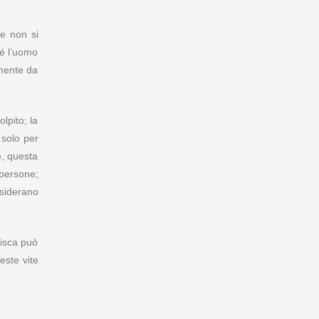
he non si
 é l’uomo
amente da
lpito; la
 solo per
e, questa
 persone;
nsiderano
nisca può
este vite