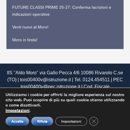
FUTURE CLASSI PRIME 26-27: Conferma Iscrizioni e
indicazioni operative
Venti nuovi al Moro!
Moro in festa!
IIS "Aldo Moro" via Gallo Pecca 4/6 10086 Rivarolo C.se
(TO) | tois00400v@istruzione.it | Tel. 0124.454511 | PEC
tois00400v@pec.istruzione.it
| Cod. Fiscale
85502120018 | Cod. Meccanografico TOIS00400V |
Utilizziamo i cookie per offrirti la migliore esperienza sul nostro
sito web. Puoi scoprire di più su quali cookie stiamo utilizzando
U.R.P.
|
Siti tematici
|
Privacy
|
Dichiarazione di
o come disattivarli.
Accessibilità
|
Obiettivi di Accessibilità
|
Mappa del sito
Impostazioni
.
web
|
Amministrazione Trasparente
|
Albo Pretorio
|
Close GDPR Cookie
Graduate by
Theme Palace
Accetta
Rifiuta
Impostazioni