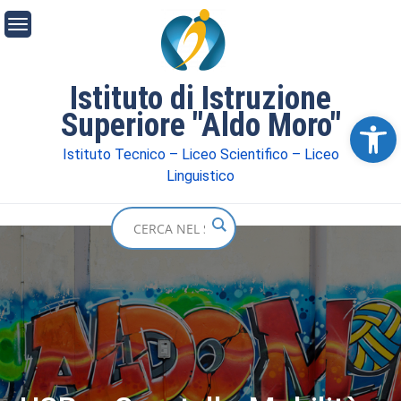
Istituto di Istruzione
Superiore "Aldo Moro"
Ope
Istituto Tecnico – Liceo Scientifico – Liceo
Linguistico