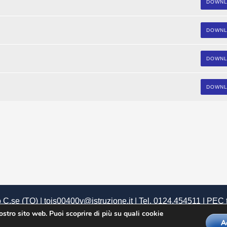
DOWN
DOWN
DOWN
DOWN
 C.se (TO) | tois00400v@istruzione.it | Tel. 0124.454511 | PEC
 |
U.R.P.
|
Siti tematici
|
Privacy
|
Dichiarazione di Accessibilità
|
nostro sito web. Puoi scoprire di più su quali cookie
A
uate by
Theme Palace