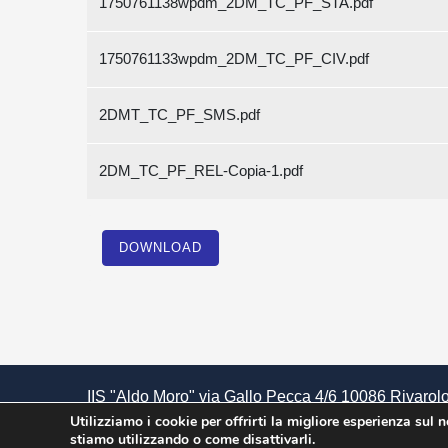
1750761138wpdm_2DM_TC_PF_STA.pdf
1750761133wpdm_2DM_TC_PF_CIV.pdf
2DMT_TC_PF_SMS.pdf
2DM_TC_PF_REL-Copia-1.pdf
DOWNLOAD
IIS "Aldo Moro" via Gallo Pecca 4/6 10086 Rivarolo
85502120018 | Cod. Meccanografico TOIS00400V
Utilizziamo i cookie per offrirti la migliore esperienza sul 
stiamo utilizzando o come disattivarli.
Amministrazione Trasparente
|
Albo Pretorio
|
Grad