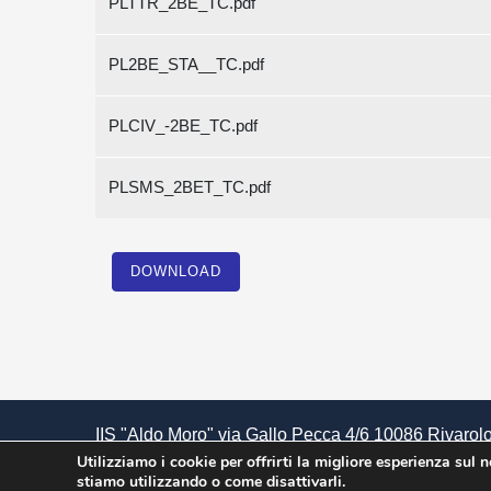
PLTTR_2BE_TC.pdf
PL2BE_STA__TC.pdf
PLCIV_-2BE_TC.pdf
PLSMS_2BET_TC.pdf
DOWNLOAD
IIS "Aldo Moro" via Gallo Pecca 4/6 10086 Rivarolo
85502120018 | Cod. Meccanografico TOIS00400V
Utilizziamo i cookie per offrirti la migliore esperienza sul 
stiamo utilizzando o come disattivarli.
Amministrazione Trasparente
|
Albo Pretorio
|
Grad