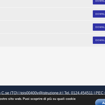
DOWN
DOWN
DOWN
DOWN
 C.se (TO) | tois00400v@istruzione.it | Tel. 0124.454511 | PEC
 |
U.R.P.
|
Siti tematici
|
Privacy
|
Dichiarazione di Accessibilità
|
nostro sito web. Puoi scoprire di più su quali cookie
A
uate by
Theme Palace